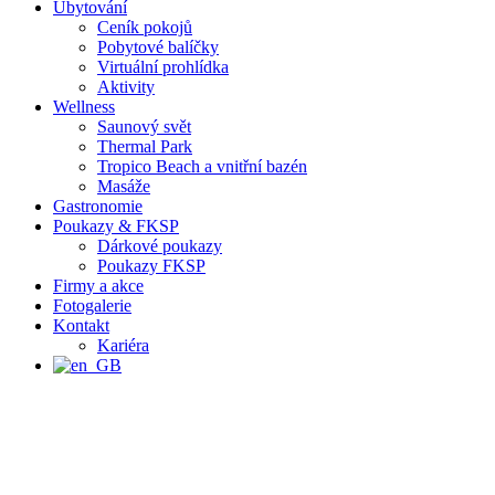
Ubytování
Ceník pokojů
Pobytové balíčky
Virtuální prohlídka
Aktivity
Wellness
Saunový svět
Thermal Park
Tropico Beach a vnitřní bazén
Masáže
Gastronomie
Poukazy & FKSP
Dárkové poukazy
Poukazy FKSP
Firmy a akce
Fotogalerie
Kontakt
Kariéra