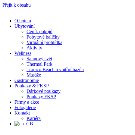
Přejít k obsahu
O hotelu
Ubytování
Ceník pokojů
Pobytové balíčky
Virtuální prohlídka
Aktivity
Wellness
Saunový svět
Thermal Park
Tropico Beach a vnitřní bazén
Masáže
Gastronomie
Poukazy & FKSP
Dárkové poukazy
Poukazy FKSP
Firmy a akce
Fotogalerie
Kontakt
Kariéra