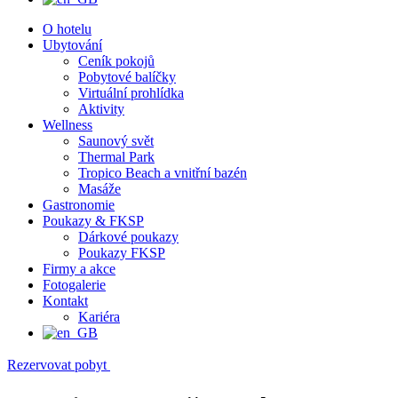
O hotelu
Ubytování
Ceník pokojů
Pobytové balíčky
Virtuální prohlídka
Aktivity
Wellness
Saunový svět
Thermal Park
Tropico Beach a vnitřní bazén
Masáže
Gastronomie
Poukazy & FKSP
Dárkové poukazy
Poukazy FKSP
Firmy a akce
Fotogalerie
Kontakt
Kariéra
Rezervovat pobyt