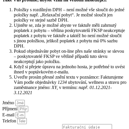
Položky s rozdílným DPH – není možné vše sloučit do jedné
položky např. „Relaxační pobyt“. Je možné sloučit jen
položky ve stejné sazbě DPH.
Ujistěte se, zda je možné abyste ve faktuře měli zahrnutý
poplatek z pobytu – většina poskytovatelů FKSP neakceptuje
poplatek z pobytu ve faktuře a taktéž ho není možné sloučit
s jinou položkou, jelikož poplatek z pobytu má 0% sazbu
DPH.
Pokud objednáváte pobyt on-line přes naše stránky se slevou
– poskytovatelé FKSP ve většině případů tuto slevu
neakceptují jako položku.
Když si přejete úpravu na jednoho hosta, je potřebné to uvést
ihned v poptávkovém e-mailu.
Uveďte prosím přesné znění textu v poznámce: Fakturujeme
Vám podle objednávky
1234
ubytování, wellness a stravu pro
zaměstnance jméno:
XY,
v termínu:
např. 01.12.2021-
3.12.2021
Jméno
Příjmení
E-mail
Telefon