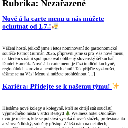
Rubrika:
Nezařazené
Nové á la carte menu u nás můžete
ochutnat od 1.7.!
Vážení hosté, jelikož jsme i letos nominovaní do gastronomické
soutěže Patriot Gurmán 2026, připravili jsme si pro Vás nové menu,
na kterém s námi spolupracoval oblíbený slovenský šéfkuchař
Daniel Hamrák. Nové á la carte menu je fúzí tradiční kuchyně,
regionálních surovin a neotřelých chutí! Tak přijďte vyzkoušet,
těšíme se na Vás! Menu si můžete prohlédnout […]
Kariéra: Přidejte se k našemu týmu!
Hledáme nové kolegy a kolegyně, kteří se chtějí stát součástí
výjimečného místa v srdci Beskyd
Wellness hotel Ondrášův
dvůr je místem, kde se potkává vysoká úroveň služeb, profesionalita
a zároveň lidský, srdečný přístup. Záleží nám na detailech,