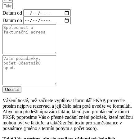
Datum od
Datum do
Odeslat
Vážení hosté, než začnete vyplňovat formulář FKSP, proveďte
prosím nejprve rezervaci a její číslo nám poté uveďte ve formuláři.
Abychom předešli úpravám faktur, které jsou proplácené v rámci
FKSP, poprosíme Vás o přesné zadání znění položek, které můžou
mohou být ve faktuře, a taktéž znění textu pro zaměstnance v
poznámce (jméno a termín pobytu a počet osob).
Také Vás prosíme, abyste vzali na vědomí následující: