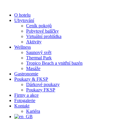
Přejít
k
O hotelu
obsahu
Ubytování
Ceník pokojů
Pobytové balíčky
Virtuální prohlídka
Aktivity
Wellness
Saunový svět
Thermal Park
Tropico Beach a vnitřní bazén
Masáže
Gastronomie
Poukazy & FKSP
Dárkové poukazy
Poukazy FKSP
Firmy a akce
Fotogalerie
Kontakt
Kariéra