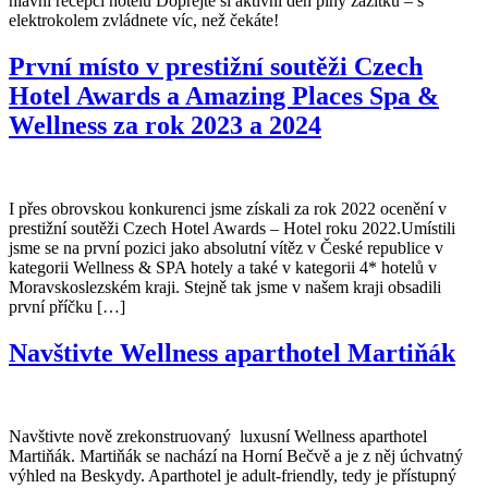
hlavní recepci hotelu Dopřejte si aktivní den plný zážitků – s
elektrokolem zvládnete víc, než čekáte!
První místo v prestižní soutěži Czech
Hotel Awards a Amazing Places Spa &
Wellness za rok 2023 a 2024
I přes obrovskou konkurenci jsme získali za rok 2022 ocenění v
prestižní soutěži Czech Hotel Awards – Hotel roku 2022.Umístili
jsme se na první pozici jako absolutní vítěz v České republice v
kategorii Wellness & SPA hotely a také v kategorii 4* hotelů v
Moravskoslezském kraji. Stejně tak jsme v našem kraji obsadili
první příčku […]
Navštivte Wellness aparthotel Martiňák
Navštivte nově zrekonstruovaný luxusní Wellness aparthotel
Martiňák. Martiňák se nachází na Horní Bečvě a je z něj úchvatný
výhled na Beskydy. Aparthotel je adult-friendly, tedy je přístupný