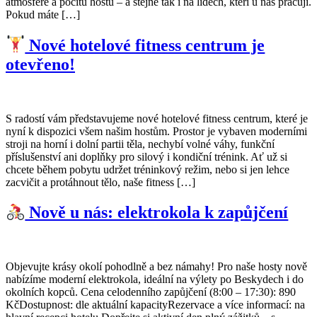
atmosféře a pocitu hostů – a stejně tak i na lidech, kteří u nás pracují.
Pokud máte […]
Nové hotelové fitness centrum je
otevřeno!
S radostí vám představujeme nové hotelové fitness centrum, které je
nyní k dispozici všem našim hostům. Prostor je vybaven moderními
stroji na horní i dolní partii těla, nechybí volné váhy, funkční
příslušenství ani doplňky pro silový i kondiční trénink. Ať už si
chcete během pobytu udržet tréninkový režim, nebo si jen lehce
zacvičit a protáhnout tělo, naše fitness […]
Nově u nás: elektrokola k zapůjčení
Objevujte krásy okolí pohodlně a bez námahy! Pro naše hosty nově
nabízíme moderní elektrokola, ideální na výlety po Beskydech i do
okolních kopců. Cena celodenního zapůjčení (8:00 – 17:30): 890
KčDostupnost: dle aktuální kapacityRezervace a více informací: na