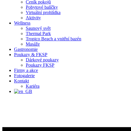
Ceník pokojů
Pobytové balíčky
Virtuální prohlídka
Aktivity
Wellness
Saunový svět
Thermal Park
Tropico Beach a vnitřní bazén
Masáže
Gastronomie
Poukazy & FKSP
Dárkové poukazy
Poukazy FKSP
Firmy a akce
Fotogalerie
Kontakt
Kariéra