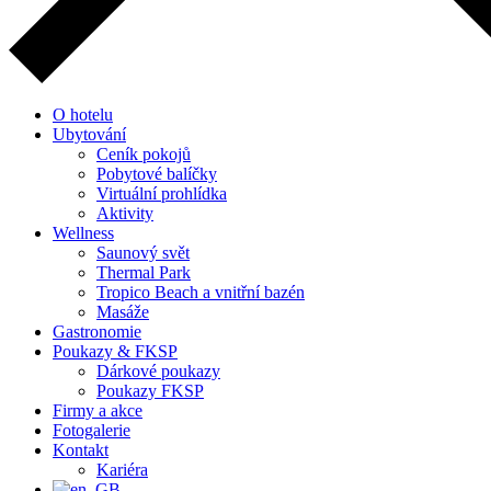
O hotelu
Ubytování
Ceník pokojů
Pobytové balíčky
Virtuální prohlídka
Aktivity
Wellness
Saunový svět
Thermal Park
Tropico Beach a vnitřní bazén
Masáže
Gastronomie
Poukazy & FKSP
Dárkové poukazy
Poukazy FKSP
Firmy a akce
Fotogalerie
Kontakt
Kariéra