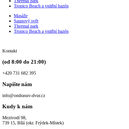
Thermal park
Tropico Beach a vnitřní bazén
Masáže
Saunový svět
Thermal park
Tropico Beach a vnitřní bazén
Kontakt
(od 8:00 do 21:00)
+420 731 682 395
Napište nám
info@ondrasuv-dvur.cz
Kudy k nám
Mezivodí 98,
739 15, Bílá (okr. Frýdek-Místek)