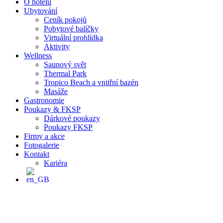
O hotelu
Ubytování
Ceník pokojů
Pobytové balíčky
Virtuální prohlídka
Aktivity
Wellness
Saunový svět
Thermal Park
Tropico Beach a vnitřní bazén
Masáže
Gastronomie
Poukazy & FKSP
Dárkové poukazy
Poukazy FKSP
Firmy a akce
Fotogalerie
Kontakt
Kariéra