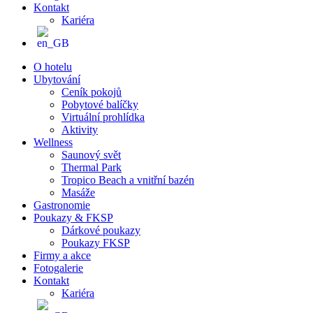
Kontakt
Kariéra
O hotelu
Ubytování
Ceník pokojů
Pobytové balíčky
Virtuální prohlídka
Aktivity
Wellness
Saunový svět
Thermal Park
Tropico Beach a vnitřní bazén
Masáže
Gastronomie
Poukazy & FKSP
Dárkové poukazy
Poukazy FKSP
Firmy a akce
Fotogalerie
Kontakt
Kariéra