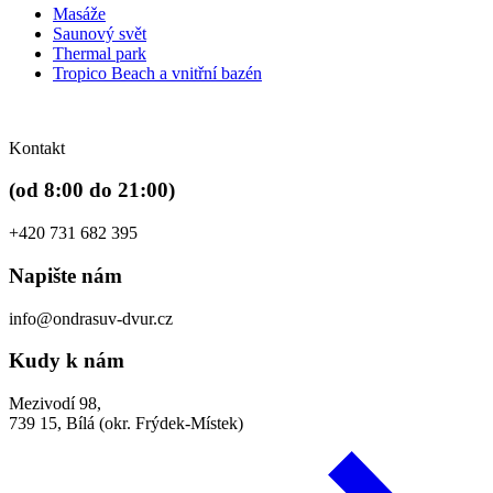
Masáže
Saunový svět
Thermal park
Tropico Beach a vnitřní bazén
Kontakt
(od 8:00 do 21:00)
+420 731 682 395
Napište nám
info@ondrasuv-dvur.cz
Kudy k nám
Mezivodí 98,
739 15, Bílá (okr. Frýdek-Místek)