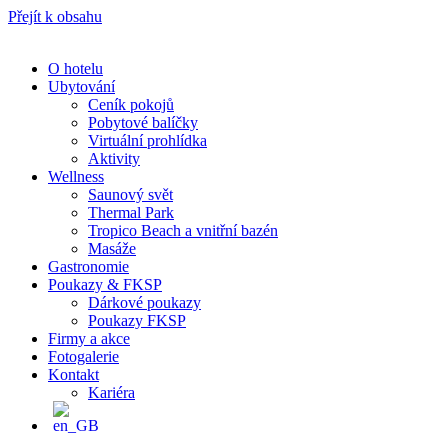
Přejít k obsahu
O hotelu
Ubytování
Ceník pokojů
Pobytové balíčky
Virtuální prohlídka
Aktivity
Wellness
Saunový svět
Thermal Park
Tropico Beach a vnitřní bazén
Masáže
Gastronomie
Poukazy & FKSP
Dárkové poukazy
Poukazy FKSP
Firmy a akce
Fotogalerie
Kontakt
Kariéra