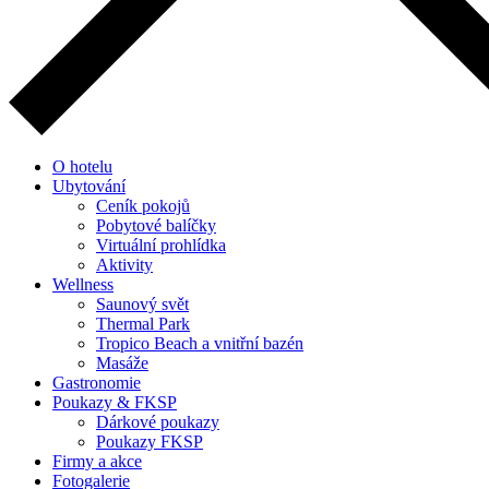
O hotelu
Ubytování
Ceník pokojů
Pobytové balíčky
Virtuální prohlídka
Aktivity
Wellness
Saunový svět
Thermal Park
Tropico Beach a vnitřní bazén
Masáže
Gastronomie
Poukazy & FKSP
Dárkové poukazy
Poukazy FKSP
Firmy a akce
Fotogalerie