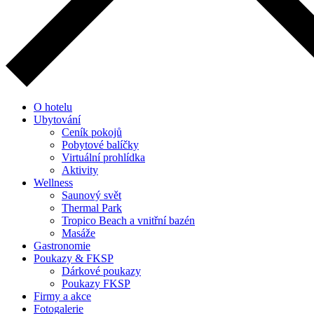
O hotelu
Ubytování
Ceník pokojů
Pobytové balíčky
Virtuální prohlídka
Aktivity
Wellness
Saunový svět
Thermal Park
Tropico Beach a vnitřní bazén
Masáže
Gastronomie
Poukazy & FKSP
Dárkové poukazy
Poukazy FKSP
Firmy a akce
Fotogalerie