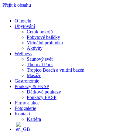
Přejít k obsahu
O hotelu
Ubytování
Ceník pokojů
Pobytové balíčky
Virtuální prohlídka
Aktivity
Wellness
Saunový svět
Thermal Park
Tropico Beach a vnitřní bazén
Masáže
Gastronomie
Poukazy & FKSP
Dárkové poukazy
Poukazy FKSP
Firmy a akce
Fotogalerie
Kontakt
Kariéra