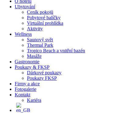
O hotelu
Ubytování
Ceník pokojů
Pobytové balíčky
Virtuální prohlídka
Aktivity
Wellness
Saunový svět
Thermal Park
Tropico Beach a vnitřní bazén
Masáže
Gastronomie
Poukazy & FKSP
Dárkové poukazy
Poukazy FKSP
Firmy a akce
Fotogalerie
Kontakt
Kariéra