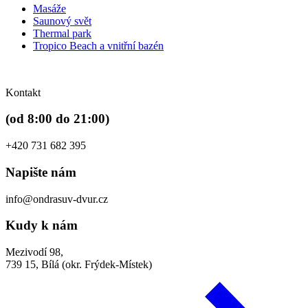
Masáže
Saunový svět
Thermal park
Tropico Beach a vnitřní bazén
Kontakt
(od 8:00 do 21:00)
+420 731 682 395
Napište nám
info@ondrasuv-dvur.cz
Kudy k nám
Mezivodí 98,
739 15, Bílá (okr. Frýdek-Místek)