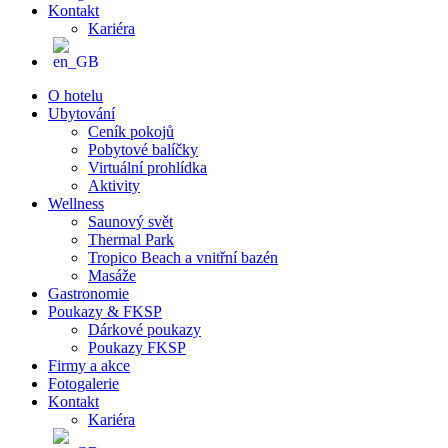
Kontakt
Kariéra
O hotelu
Ubytování
Ceník pokojů
Pobytové balíčky
Virtuální prohlídka
Aktivity
Wellness
Saunový svět
Thermal Park
Tropico Beach a vnitřní bazén
Masáže
Gastronomie
Poukazy & FKSP
Dárkové poukazy
Poukazy FKSP
Firmy a akce
Fotogalerie
Kontakt
Kariéra