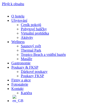
Přejít k obsahu
O hotelu
Ubytování
Ceník pokojů
Pobytové balíčky
Virtuální prohlídka
Aktivity
Wellness
Saunový svět
Thermal Park
Tropico Beach a vnitřní bazén
Masáže
Gastronomie
Poukazy & FKSP
Dárkové poukazy
Poukazy FKSP
Firmy a akce
Fotogalerie
Kontakt
Kariéra