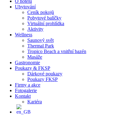
O hotelu
Ubytování
Ceník pokojů
Pobytové balíčky
Virtuální prohlídka
Aktivity
Wellness
Saunový svět
Thermal Park
Tropico Beach a vnitřní bazén
Masáže
Gastronomie
Poukazy & FKSP
Dárkové poukazy
Poukazy FKSP
Firmy a akce
Fotogalerie
Kontakt
Kariéra