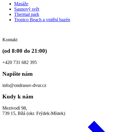
Masáže
Saunový svět
Thermal park
Tropico Beach a vnitřní bazén
Kontakt
(od 8:00 do 21:00)
+420 731 682 395
Napište nám
info@ondrasuv-dvur.cz
Kudy k nám
Mezivodí 98,
739 15, Bílá (okr. Frýdek-Místek)