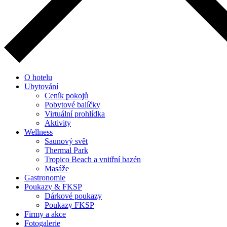
O hotelu
Ubytování
Ceník pokojů
Pobytové balíčky
Virtuální prohlídka
Aktivity
Wellness
Saunový svět
Thermal Park
Tropico Beach a vnitřní bazén
Masáže
Gastronomie
Poukazy & FKSP
Dárkové poukazy
Poukazy FKSP
Firmy a akce
Fotogalerie