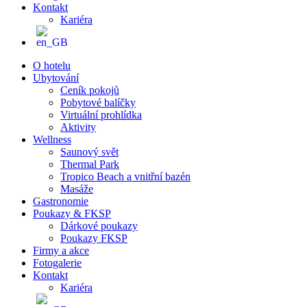
Kontakt
Kariéra
O hotelu
Ubytování
Ceník pokojů
Pobytové balíčky
Virtuální prohlídka
Aktivity
Wellness
Saunový svět
Thermal Park
Tropico Beach a vnitřní bazén
Masáže
Gastronomie
Poukazy & FKSP
Dárkové poukazy
Poukazy FKSP
Firmy a akce
Fotogalerie
Kontakt
Kariéra