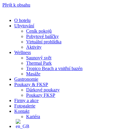
Přejít k obsahu
O hotelu
Ubytování
Ceník pokojů
Pobytové balíčky
Virtuální prohlídka
Aktivity
Wellness
Saunový svět
Thermal Park
Tropico Beach a vnitřní bazén
Masáže
Gastronomie
Poukazy & FKSP
Dárkové poukazy
Poukazy FKSP
Firmy a akce
Fotogalerie
Kontakt
Kariéra