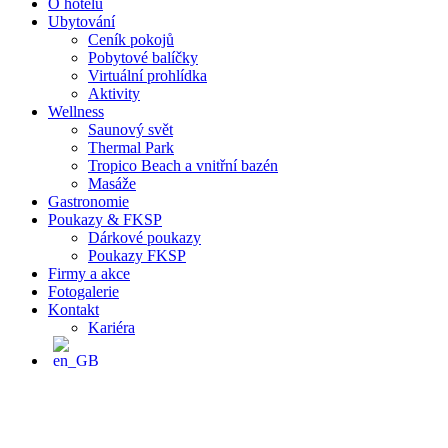
O hotelu
Ubytování
Ceník pokojů
Pobytové balíčky
Virtuální prohlídka
Aktivity
Wellness
Saunový svět
Thermal Park
Tropico Beach a vnitřní bazén
Masáže
Gastronomie
Poukazy & FKSP
Dárkové poukazy
Poukazy FKSP
Firmy a akce
Fotogalerie
Kontakt
Kariéra